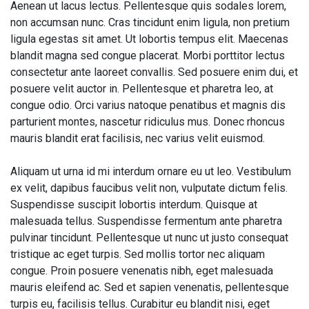
Aenean ut lacus lectus. Pellentesque quis sodales lorem,
non accumsan nunc. Cras tincidunt enim ligula, non pretium
ligula egestas sit amet. Ut lobortis tempus elit. Maecenas
blandit magna sed congue placerat. Morbi porttitor lectus
consectetur ante laoreet convallis. Sed posuere enim dui, et
posuere velit auctor in. Pellentesque et pharetra leo, at
congue odio. Orci varius natoque penatibus et magnis dis
parturient montes, nascetur ridiculus mus. Donec rhoncus
mauris blandit erat facilisis, nec varius velit euismod.
Aliquam ut urna id mi interdum ornare eu ut leo. Vestibulum
ex velit, dapibus faucibus velit non, vulputate dictum felis.
Suspendisse suscipit lobortis interdum. Quisque at
malesuada tellus. Suspendisse fermentum ante pharetra
pulvinar tincidunt. Pellentesque ut nunc ut justo consequat
tristique ac eget turpis. Sed mollis tortor nec aliquam
congue. Proin posuere venenatis nibh, eget malesuada
mauris eleifend ac. Sed et sapien venenatis, pellentesque
turpis eu, facilisis tellus. Curabitur eu blandit nisi, eget