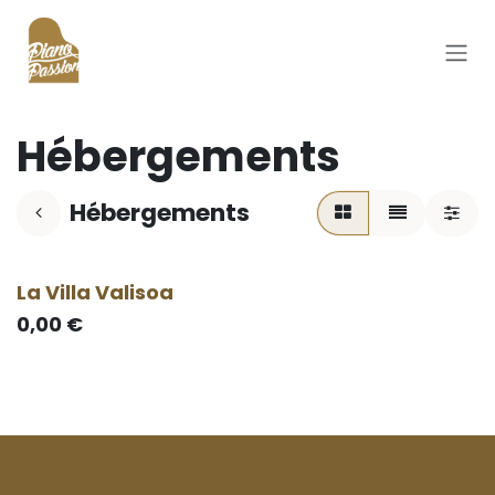
Se rendre au contenu
Hébergements
Hébergements
La Villa Valisoa
A louer
0,00
€